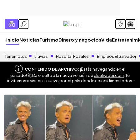
Inicio
Noticias
Turismo
Dinero y negocios
Vida
Entretenim
Terremotos
Lluvias
Hospital Rosales
Empleos El Salvador
CONTENIDO DE ARCHIVO:
¡Estás navegando en el
pasado! 🚀 Da el salto a la nueva versión de
elsalvador.com
. Te
invitamos a visitar el nuevo portal país donde coincidimos todos.