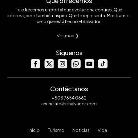
Qué ofrecemos
Te ofrecemos un portal que evoluciona contigo. Que
informa, pero también inspira. Que te representa. Mostramos
de lo que está hecho El Salvador.
Ver mas ❯
Síguenos
Contáctanos
+503 7854 0662
anunciate@elsalvador.com
Inicio
Turismo
Noticias
Vida