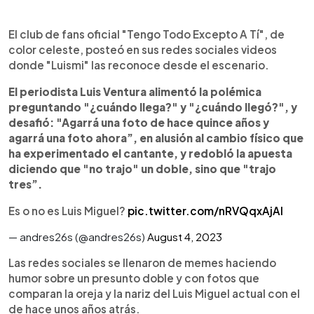
El club de fans oficial "Tengo Todo Excepto A Tí", de
color celeste, posteó en sus redes sociales videos
donde "Luismi" las reconoce desde el escenario.
El periodista Luis Ventura alimentó la polémica
preguntando "¿cuándo llega?" y "¿cuándo llegó?", y
desafió: "Agarrá una foto de hace quince años y
agarrá una foto ahora”, en alusión al cambio físico que
ha experimentado el cantante, y redobló la apuesta
diciendo que "no trajo" un doble, sino que "trajo
tres”.
Es o no es Luis Miguel?
pic.twitter.com/nRVQqxAjAl
— andres26s (@andres26s)
August 4, 2023
Las redes sociales se llenaron de memes haciendo
humor sobre un presunto doble y con fotos que
comparan la oreja y la nariz del Luis Miguel actual con el
de hace unos años atrás.