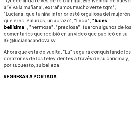
"Queeé linda te ves de rojo amiga. Bienvenida de nuevo
a 'Viva la mañana', extrañamos mucho verte tqm",
"Luciana, que tu niña interior esté orgullosa del mujerón
que eres. Saludos, un abrazo", "linda",
"luces
bellísima"
, "hermosa", "preciosa", fueron algunos de los
comentarios que recibió en un video que publicó en su
IG @lucianasandovalsv.
Ahora que está de vuelta, "Lu" seguirá conquistando los
corazones de los televidentes a través de su carisma y,
por supuesto, su belleza.
REGRESAR A PORTADA