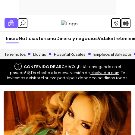
Inicio
Noticias
Turismo
Dinero y negocios
Vida
Entretenim
Terremotos
Lluvias
Hospital Rosales
Empleos El Salvador
CONTENIDO DE ARCHIVO:
¡Estás navegando en el
pasado! 🚀 Da el salto a la nueva versión de
elsalvador.com
. Te
invitamos a visitar el nuevo portal país donde coincidimos todos.