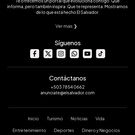
Te ofrecemos un portal que evoluciona contigo. Que
informa, pero también inspira. Que te representa. Mostramos
de lo que está hecho El Salvador.
Ver mas ❯
Síguenos
Contáctanos
+503 7854 0662
anunciate@elsalvador.com
Inicio
Turismo
Noticias
Vida
Entretenimiento
Deportes
Dinero y Negocios