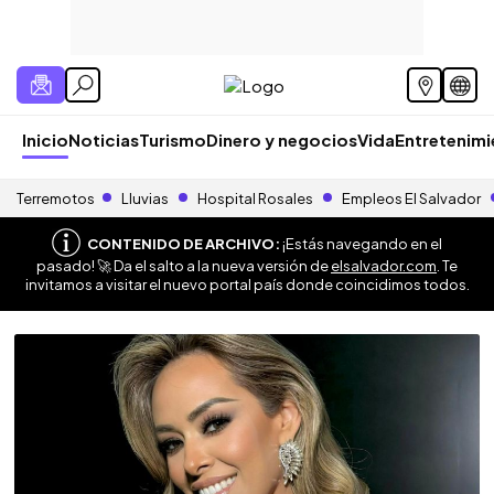
Inicio
Noticias
Turismo
Dinero y negocios
Vida
Entretenim
Terremotos
Lluvias
Hospital Rosales
Empleos El Salvador
CONTENIDO DE ARCHIVO:
¡Estás navegando en el
pasado! 🚀 Da el salto a la nueva versión de
elsalvador.com
. Te
invitamos a visitar el nuevo portal país donde coincidimos todos.