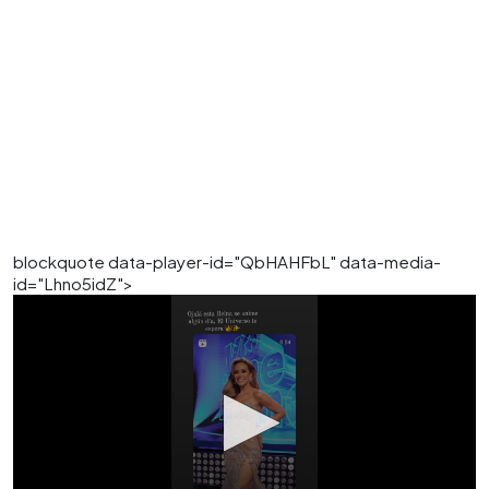
blockquote data-player-id="QbHAHFbL" data-media-
id="Lhno5idZ">