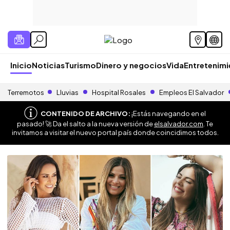
Inicio
Noticias
Turismo
Dinero y negocios
Vida
Entretenim
Terremotos
Lluvias
Hospital Rosales
Empleos El Salvador
CONTENIDO DE ARCHIVO:
¡Estás navegando en el
pasado! 🚀 Da el salto a la nueva versión de
elsalvador.com
. Te
invitamos a visitar el nuevo portal país donde coincidimos todos.