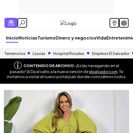
Inicio
Noticias
Turismo
Dinero y negocios
Vida
Entretenim
Terremotos
Lluvias
Hospital Rosales
Empleos El Salvador
CONTENIDO DE ARCHIVO:
¡Estás navegando en el
pasado! 🚀 Da el salto a la nueva versión de
elsalvador.com
. Te
invitamos a visitar el nuevo portal país donde coincidimos todos.