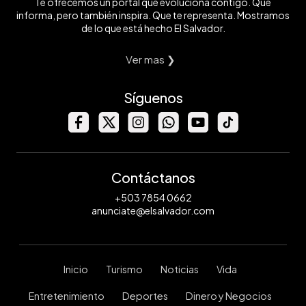
Te ofrecemos un portal que evoluciona contigo. Que
informa, pero también inspira. Que te representa. Mostramos
de lo que está hecho El Salvador.
Ver mas ❯
Síguenos
Contáctanos
+503 7854 0662
anunciate@elsalvador.com
Inicio
Turismo
Noticias
Vida
Entretenimiento
Deportes
Dinero y Negocios