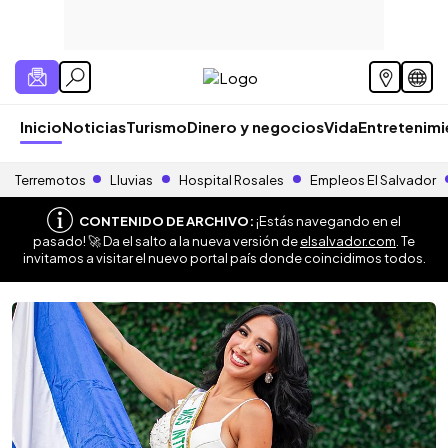
Inicio
Noticias
Turismo
Dinero y negocios
Vida
Entretenim
Terremotos
Lluvias
Hospital Rosales
Empleos El Salvador
CONTENIDO DE ARCHIVO:
¡Estás navegando en el
pasado! 🚀 Da el salto a la nueva versión de
elsalvador.com
. Te
invitamos a visitar el nuevo portal país donde coincidimos todos.