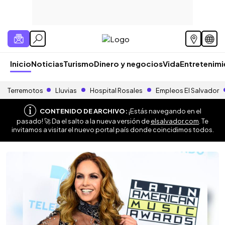
Inicio
Noticias
Turismo
Dinero y negocios
Vida
Entretenim
Terremotos
Lluvias
Hospital Rosales
Empleos El Salvador
CONTENIDO DE ARCHIVO:
¡Estás navegando en el
pasado! 🚀 Da el salto a la nueva versión de
elsalvador.com
. Te
invitamos a visitar el nuevo portal país donde coincidimos todos.