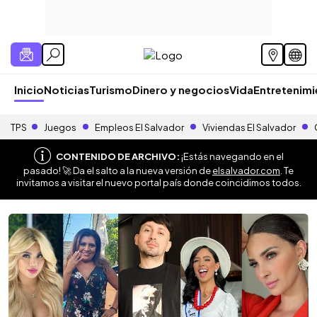
Inicio
Noticias
Turismo
Dinero y negocios
Vida
Entretenim
TPS
Juegos
Empleos El Salvador
Viviendas El Salvador
CONTENIDO DE ARCHIVO:
¡Estás navegando en el
pasado! 🚀 Da el salto a la nueva versión de
elsalvador.com
. Te
invitamos a visitar el nuevo portal país donde coincidimos todos.