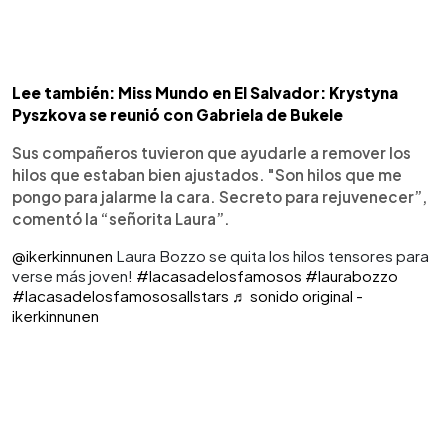
Lee también: Miss Mundo en El Salvador: Krystyna
Pyszkova se reunió con Gabriela de Bukele
Sus compañeros tuvieron que ayudarle a remover los
hilos que estaban bien ajustados. "Son hilos que me
pongo para jalarme la cara. Secreto para rejuvenecer”,
comentó la “señorita Laura”.
@ikerkinnunen
Laura Bozzo se quita los hilos tensores para
verse más joven!
#lacasadelosfamosos
#laurabozzo
#lacasadelosfamososallstars
♬ sonido original -
ikerkinnunen