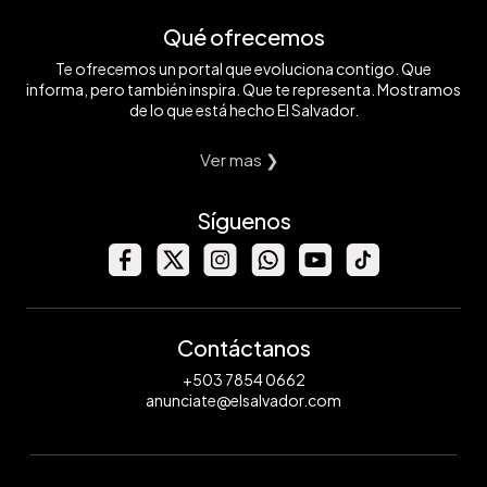
Qué ofrecemos
Te ofrecemos un portal que evoluciona contigo. Que
informa, pero también inspira. Que te representa. Mostramos
de lo que está hecho El Salvador.
Ver mas ❯
Síguenos
Contáctanos
+503 7854 0662
anunciate@elsalvador.com