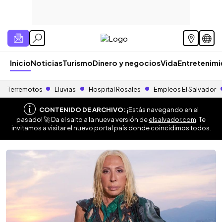
Inicio
Noticias
Turismo
Dinero y negocios
Vida
Entretenim
Terremotos
Lluvias
Hospital Rosales
Empleos El Salvador
CONTENIDO DE ARCHIVO:
¡Estás navegando en el
pasado! 🚀 Da el salto a la nueva versión de
elsalvador.com
. Te
invitamos a visitar el nuevo portal país donde coincidimos todos.