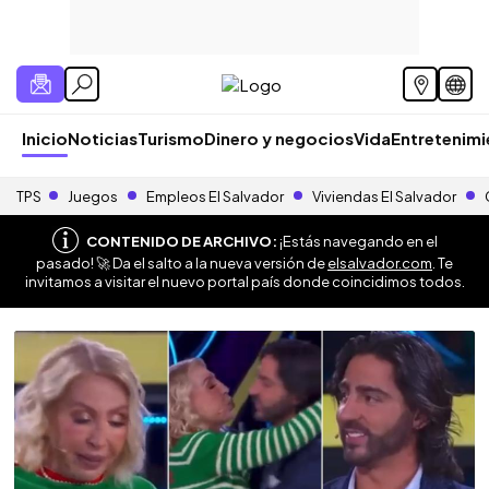
Inicio
Noticias
Turismo
Dinero y negocios
Vida
Entretenim
TPS
Juegos
Empleos El Salvador
Viviendas El Salvador
CONTENIDO DE ARCHIVO:
¡Estás navegando en el
pasado! 🚀 Da el salto a la nueva versión de
elsalvador.com
. Te
invitamos a visitar el nuevo portal país donde coincidimos todos.