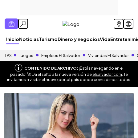
Inicio
Noticias
Turismo
Dinero y negocios
Vida
Entretenim
TPS
Juegos
Empleos El Salvador
Viviendas El Salvador
CONTENIDO DE ARCHIVO:
¡Estás navegando en el
pasado! 🚀 Da el salto a la nueva versión de
elsalvador.com
. Te
invitamos a visitar el nuevo portal país donde coincidimos todos.