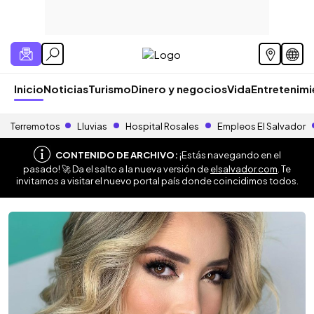
Inicio
Noticias
Turismo
Dinero y negocios
Vida
Entretenim
Terremotos
Lluvias
Hospital Rosales
Empleos El Salvador
CONTENIDO DE ARCHIVO:
¡Estás navegando en el
pasado! 🚀 Da el salto a la nueva versión de
elsalvador.com
. Te
invitamos a visitar el nuevo portal país donde coincidimos todos.