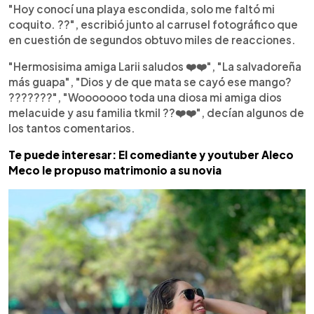
"Hoy conocí una playa escondida, solo me faltó mi
coquito. ??️", escribió junto al carrusel fotográfico que
en cuestión de segundos obtuvo miles de reacciones.
"Hermosisima amiga Larii saludos ❤️❤️", "La salvadoreña
más guapa", "Dios y de que mata se cayó ese mango?
???????", "Wooooooo toda una diosa mi amiga dios
melacuide y asu familia tkmil ??❤️❤️", decían algunos de
los tantos comentarios.
Te puede interesar: El comediante y youtuber Aleco
Meco le propuso matrimonio a su novia