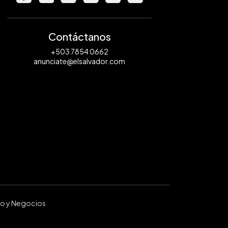
Contáctanos
+503 7854 0662
anunciate@elsalvador.com
ro y Negocios