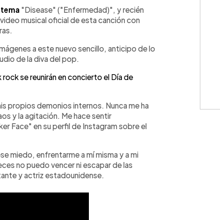
WhatsApp
Copiar link
o
tema
"Disease" ("Enfermedad)", y recién
video musical oficial de esta canción con
ras.
imágenes a este nuevo sencillo, anticipo de lo
dio de la diva del pop.
rock se reunirán en concierto el Día de
mis propios demonios internos. Nunca me ha
os y la agitación. Me hace sentir
ker Face" en su perfil de Instagram sobre el
se miedo, enfrentarme a mí misma y a mi
veces no puedo vencer ni escapar de las
tante y actriz estadounidense.