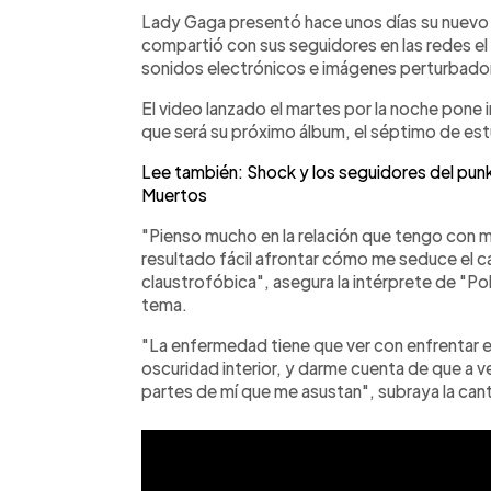
Facebook
Twitter
►
Escuchar artículo
Lady Gaga presentó hace unos días su nuev
compartió con sus seguidores en las redes el 
sonidos electrónicos e imágenes perturbado
El video lanzado el martes por la noche pone 
que será su próximo álbum, el séptimo de estu
Lee también: Shock y los seguidores del punk 
Muertos
"Pienso mucho en la relación que tengo con 
resultado fácil afrontar cómo me seduce el ca
claustrofóbica", asegura la intérprete de "Po
tema.
"La enfermedad tiene que ver con enfrentar e
oscuridad interior, y darme cuenta de que a 
partes de mí que me asustan", subraya la can