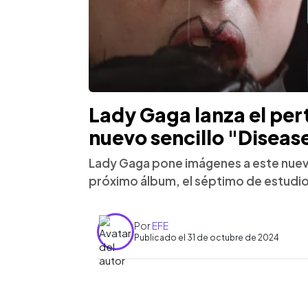
Lady Gaga lanza el per
nuevo sencillo "Diseas
Lady Gaga pone imágenes a este nuevo 
próximo álbum, el séptimo de estudio 
Por
EFE
Publicado el 31 de octubre de 2024
0:00