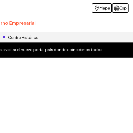
Mapa
Esp
rno Empresarial
r
Centro Histórico
os a visitar el nuevo portal país donde coincidimos todos.