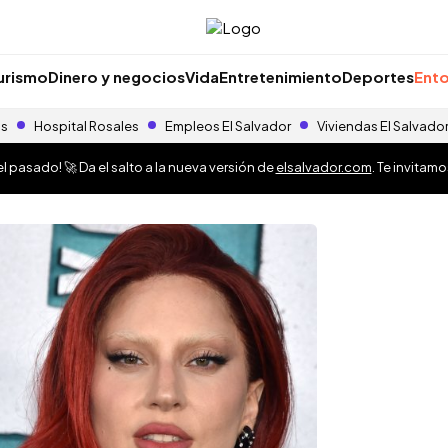
urismo
Dinero y negocios
Vida
Entretenimiento
Deportes
Ento
as
Hospital Rosales
Empleos El Salvador
Viviendas El Salvado
 pasado! 🚀 Da el salto a la nueva versión de
elsalvador.com
. Te invitam