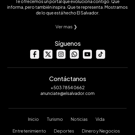
Te ofrecemos un portal que evoluciona contigo. Que
informa, pero también inspira. Que te representa. Mostramos
de lo que está hecho El Salvador.
Ver mas ❯
Síguenos
Contáctanos
+503 7854 0662
anunciate@elsalvador.com
Inicio
Turismo
Noticias
Vida
Entretenimiento
Deportes
Dinero y Negocios