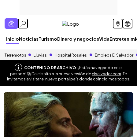
Inicio
Noticias
Turismo
Dinero y negocios
Vida
Entretenim
Terremotos
Lluvias
Hospital Rosales
Empleos El Salvador
CONTENIDO DE ARCHIVO:
¡Estás navegando en el
pasado! 🚀 Da el salto a la nueva versión de
elsalvador.com
. Te
invitamos a visitar el nuevo portal país donde coincidimos todos.