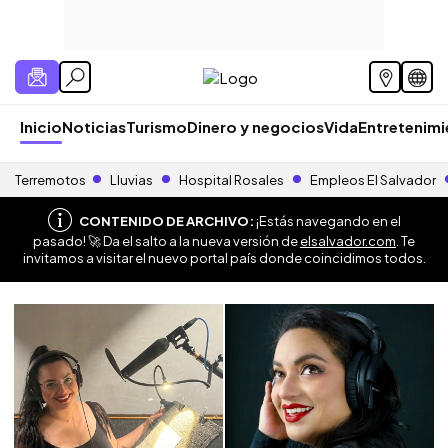
Inicio
Noticias
Turismo
Dinero y negocios
Vida
Entretenim
Terremotos
Lluvias
Hospital Rosales
Empleos El Salvador
CONTENIDO DE ARCHIVO:
¡Estás navegando en el
pasado! 🚀 Da el salto a la nueva versión de
elsalvador.com
. Te
invitamos a visitar el nuevo portal país donde coincidimos todos.