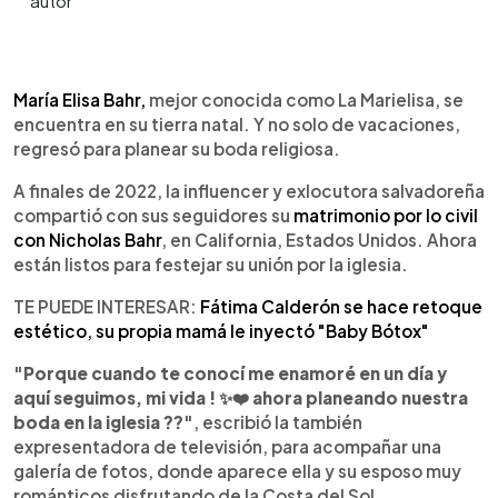
0:00
►
Escuchar artículo
María Elisa Bahr,
mejor conocida como La Marielisa, se
encuentra en su tierra natal. Y no solo de vacaciones,
regresó para planear su boda religiosa.
A finales de 2022, la influencer y exlocutora salvadoreña
compartió con sus seguidores su
matrimonio por lo civil
con Nicholas Bahr
, en California, Estados Unidos. Ahora
están listos para festejar su unión por la iglesia.
TE PUEDE INTERESAR:
Fátima Calderón se hace retoque
estético, su propia mamá le inyectó "Baby Bótox"
"Porque cuando te conocí me enamoré en un día y
aquí seguimos, mi vida ! ✨❤️ ahora planeando nuestra
boda en la iglesia ??"
, escribió la también
expresentadora de televisión, para acompañar una
galería de fotos, donde aparece ella y su esposo muy
románticos disfrutando de la Costa del Sol.