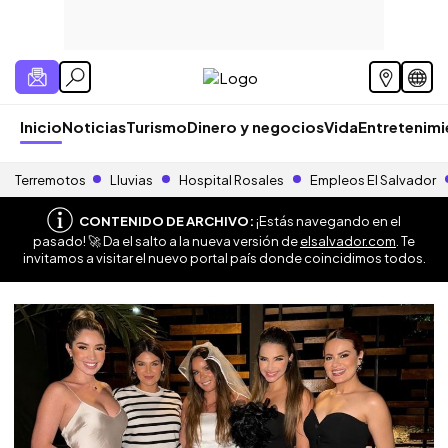
Inicio
Noticias
Turismo
Dinero y negocios
Vida
Entretenim
Terremotos
Lluvias
Hospital Rosales
Empleos El Salvador
CONTENIDO DE ARCHIVO:
¡Estás navegando en el
pasado! 🚀 Da el salto a la nueva versión de
elsalvador.com
. Te
invitamos a visitar el nuevo portal país donde coincidimos todos.