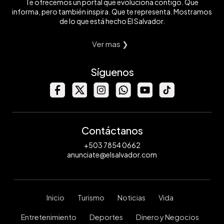
Te ofrecemos un portal que evoluciona contigo. Que
informa, pero también inspira. Que te representa. Mostramos
de lo que está hecho El Salvador.
Ver mas ❯
Síguenos
Contáctanos
+503 7854 0662
anunciate@elsalvador.com
Inicio
Turismo
Noticias
Vida
Entretenimiento
Deportes
Dinero y Negocios