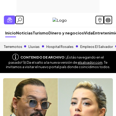
Inicio
Noticias
Turismo
Dinero y negocios
Vida
Entretenim
Terremotos
Lluvias
Hospital Rosales
Empleos El Salvador
CONTENIDO DE ARCHIVO:
¡Estás navegando en el
pasado! 🚀 Da el salto a la nueva versión de
elsalvador.com
. Te
invitamos a visitar el nuevo portal país donde coincidimos todos.