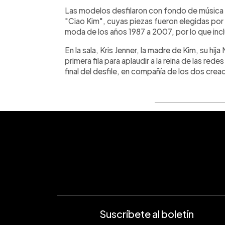
Las modelos desfilaron con fondo de música rí
"Ciao Kim", cuyas piezas fueron elegidas por 
moda de los años 1987 a 2007, por lo que incl
En la sala, Kris Jenner, la madre de Kim, su hi
primera fila para aplaudir a la reina de las red
final del desfile, en compañía de los dos c
Suscríbete al boletín