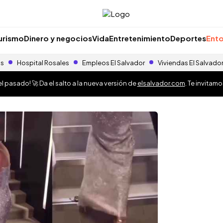
urismo
Dinero y negocios
Vida
Entretenimiento
Deportes
Ento
as
Hospital Rosales
Empleos El Salvador
Viviendas El Salvado
 pasado! 🚀 Da el salto a la nueva versión de
elsalvador.com
. Te invitam