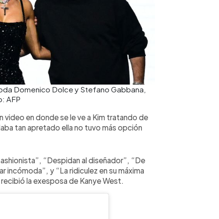
 moda Domenico Dolce y Stefano Gabbana,
o: AFP
un video en donde se le ve a Kim tratando de
daba tan apretado ella no tuvo más opción
ashionista”, “Despidan al diseñador”, “De
ar incómoda”, y “La ridiculez en su máxima
e recibió la exesposa de Kanye West.