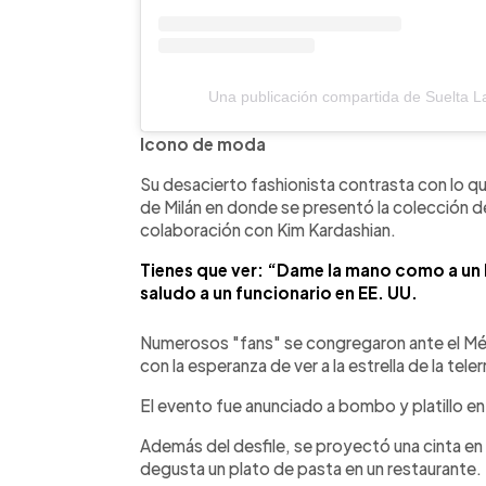
Una publicación compartida de Suelta L
Icono de moda
Su desacierto fashionista contrasta con lo q
de Milán en donde se presentó la colección
colaboración con Kim Kardashian.
Tienes que ver: “Dame la mano como a un 
saludo a un funcionario en EE. UU.
Numerosos "fans" se congregaron ante el Métro
con la esperanza de ver a la estrella de la teler
El evento fue anunciado a bombo y platillo en 
Además del desfile, se proyectó una cinta en 
degusta un plato de pasta en un restaurante.