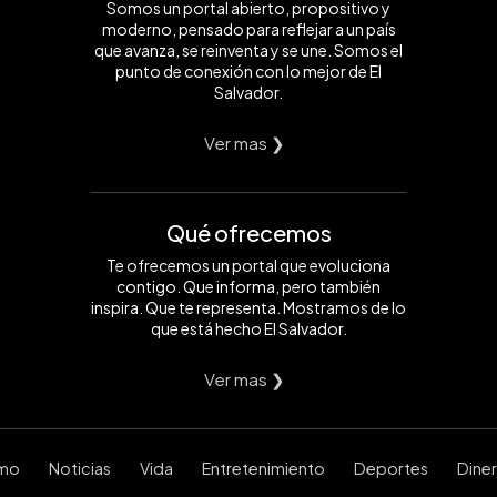
Somos un portal abierto, propositivo y
moderno, pensado para reflejar a un país
que avanza, se reinventa y se une. Somos el
punto de conexión con lo mejor de El
Salvador.
Ver mas ❯
Qué ofrecemos
Te ofrecemos un portal que evoluciona
contigo. Que informa, pero también
inspira. Que te representa. Mostramos de lo
que está hecho El Salvador.
Ver mas ❯
smo
Noticias
Vida
Entretenimiento
Deportes
Dine