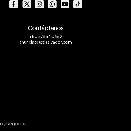
Contáctanos
+503 7854 0662
anunciate@elsalvador.com
ro y Negocios