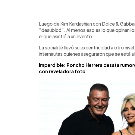
0:00
Facebook
Twitter
►
Escuchar artículo
Luego de Kim Kardashian con Dolce & Gabban
“desubicó”. Al menos eso es lo que opinan los
el que asistió a un evento.
La socialité llevó su excentricidad a otro nive
internautas quienes aseguraron que se está al
Imperdible: Poncho Herrera desata rumor
con reveladora foto