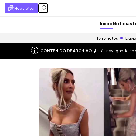
Newsletter
Inicio
Noticias
T
Terremotos
Lluvi
CONTENIDO DE ARCHIVO:
¡Estás navegando en el