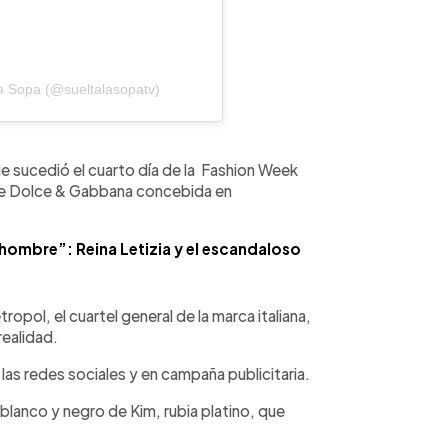
a Sopa (@sueltalasopatv)
ue sucedió el cuarto día de la Fashion Week
 de Dolce & Gabbana concebida en
hombre”: Reina Letizia y el escandaloso
pol, el cuartel general de la marca italiana,
realidad.
las redes sociales y en campaña publicitaria.
blanco y negro de Kim, rubia platino, que