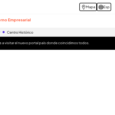
Mapa
Esp
rno Empresarial
r
Centro Histórico
os a visitar el nuevo portal país donde coincidimos todos.