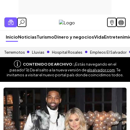
Inicio
Noticias
Turismo
Dinero y negocios
Vida
Entretenim
Terremotos
Lluvias
Hospital Rosales
Empleos El Salvador
CONTENIDO DE ARCHIVO:
¡Estás navegando en el
pasado! 🚀 Da el salto a la nueva versión de
elsalvador.com
. Te
invitamos a visitar el nuevo portal país donde coincidimos todos.