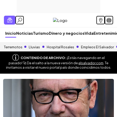
Inicio
Noticias
Turismo
Dinero y negocios
Vida
Entretenim
Terremotos
Lluvias
Hospital Rosales
Empleos El Salvador
CONTENIDO DE ARCHIVO:
¡Estás navegando en el
pasado! 🚀 Da el salto a la nueva versión de
elsalvador.com
. Te
invitamos a visitar el nuevo portal país donde coincidimos todos.