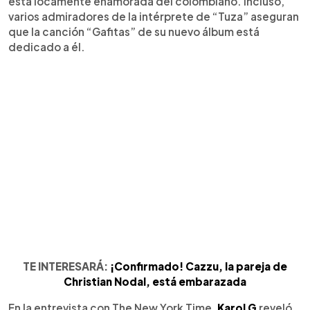
está locamente enamorada del colombiano. Incluso,
varios admiradores de la intérprete de “Tuza” aseguran
que la canción “Gafitas” de su nuevo álbum está
dedicado a él.
TE INTERESARÁ:
¡Confirmado! Cazzu, la pareja de
Christian Nodal, está embarazada
En la entrevista con The New York Time,
Karol G
reveló