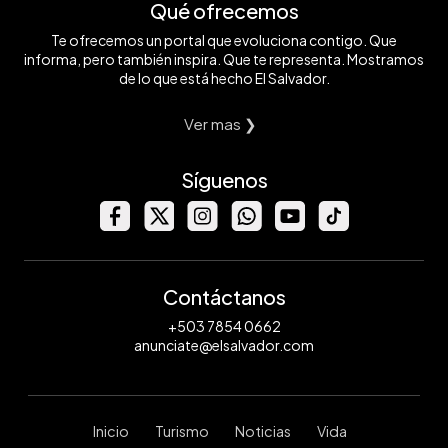
Qué ofrecemos
Te ofrecemos un portal que evoluciona contigo. Que
informa, pero también inspira. Que te representa. Mostramos
de lo que está hecho El Salvador.
Ver mas ❯
Síguenos
Contáctanos
+503 7854 0662
anunciate@elsalvador.com
Inicio
Turismo
Noticias
Vida