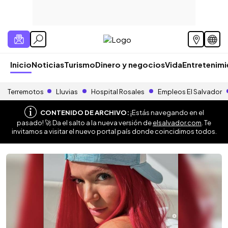
Inicio
Noticias
Turismo
Dinero y negocios
Vida
Entretenim
Terremotos
Lluvias
Hospital Rosales
Empleos El Salvador
CONTENIDO DE ARCHIVO:
¡Estás navegando en el
pasado! 🚀 Da el salto a la nueva versión de
elsalvador.com
. Te
invitamos a visitar el nuevo portal país donde coincidimos todos.