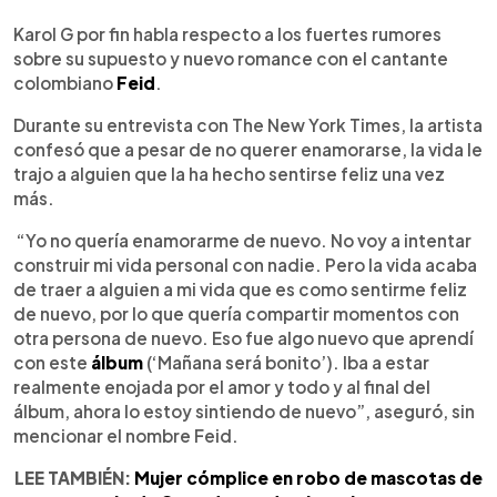
0:00
►
Escuchar artículo
Karol G por fin habla respecto a los fuertes rumores
sobre su supuesto y nuevo romance con el cantante
colombiano
Feid
.
Durante su entrevista con The New York Times, la artista
confesó que a pesar de no querer enamorarse, la vida le
trajo a alguien que la ha hecho sentirse feliz una vez
más.
“Yo no quería enamorarme de nuevo. No voy a intentar
construir mi vida personal con nadie. Pero la vida acaba
de traer a alguien a mi vida que es como sentirme feliz
de nuevo, por lo que quería compartir momentos con
otra persona de nuevo. Eso fue algo nuevo que aprendí
con este
álbum
(‘Mañana será bonito’). Iba a estar
realmente enojada por el amor y todo y al final del
álbum, ahora lo estoy sintiendo de nuevo”, aseguró, sin
mencionar el nombre Feid.
LEE TAMBIÉN:
Mujer cómplice en robo de mascotas de