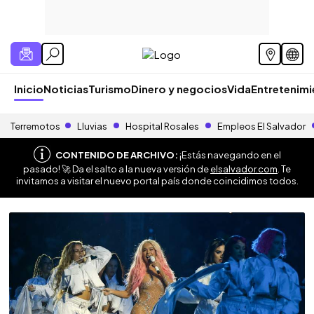
Inicio
Noticias
Turismo
Dinero y negocios
Vida
Entretenim
Terremotos
Lluvias
Hospital Rosales
Empleos El Salvador
CONTENIDO DE ARCHIVO:
¡Estás navegando en el
pasado! 🚀 Da el salto a la nueva versión de
elsalvador.com
. Te
invitamos a visitar el nuevo portal país donde coincidimos todos.