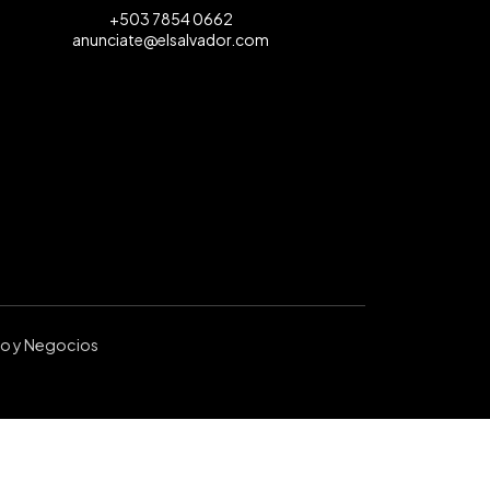
+503 7854 0662
anunciate@elsalvador.com
ro y Negocios