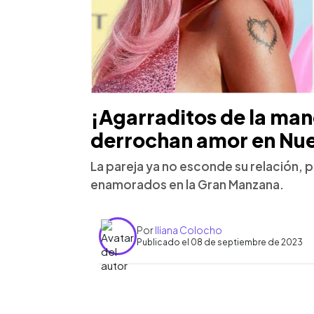
¡Agarraditos de la man
derrochan amor en Nue
La pareja ya no esconde su relación, p
enamorados en la Gran Manzana.
Por
Iliana Colocho
Publicado el 08 de septiembre de 2023
0:00