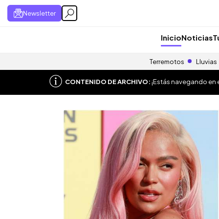
Newsletter
Inicio
Noticias
T
Terremotos
Lluvias
CONTENIDO DE ARCHIVO:
¡Estás navegando en el