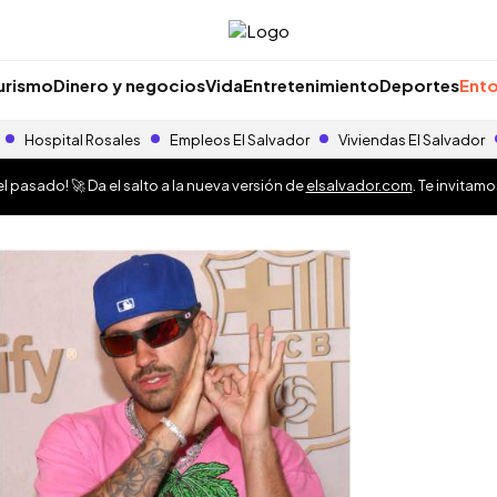
urismo
Dinero y negocios
Vida
Entretenimiento
Deportes
Ento
Hospital Rosales
Empleos El Salvador
Viviendas El Salvador
 pasado! 🚀 Da el salto a la nueva versión de
elsalvador.com
. Te invitam