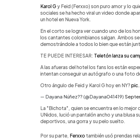
Facebook
Twitter
►
Escuchar artículo
Karol G
y Feid (Ferxxo) son puro amor y lo quie
sociales se ha hecho viral un video donde apa
un hotel en Nueva York.
En el corto se logra ver cuando uno de los h
los cantantes colombianos salgan. Ambos se
demostrándole a todos lo bien que están jun
TE PUEDE INTERESAR:
Teletón lanza su ca
A las afueras del hotel los fans los están esp
intentan conseguir un autógrafo o una foto de
Otro ángulo de Feid y Karol G hoy en NY?
pic
— Dayana Núñez?? (@Dayana041419)
Septe
La "Bichota", quien se encuentra en lo mejor
UNidos, lució un pantalón ancho y una blusa
deportivos, una gorra y su pelo suelto.
Por su parte,
Ferxxo
también usó prendas rel