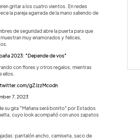
WhatsApp
Copiar link
ren gritar a los cuatro vientos. En redes
rece la pareja agarrada de la mano saliendo de
ombres de seguridad abre la puerta para que
 muestran muy enamorados y felices,
tos.
mpaña 2023: "Depende de vos"
erando con flores y otros regalos, mientras
 ellos.
.twitter.com/gZJzzMcodn
mber 7, 2023
 de su gira "Mañana será bonito" por Estados
 suelta, cuyo look acompañó con unos zapatos
ajadas: pantalón ancho, camiseta, saco de