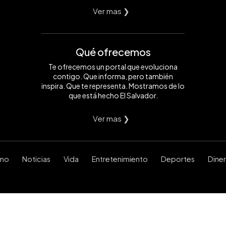
Ver mas ❯
Qué ofrecemos
Te ofrecemos un portal que evoluciona
contigo. Que informa, pero también
inspira. Que te representa. Mostramos de lo
que está hecho El Salvador.
Ver mas ❯
smo
Noticias
Vida
Entretenimiento
Deportes
Dine