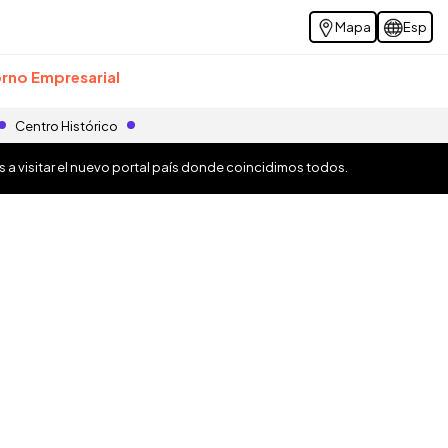
Mapa
Esp
rno Empresarial
Centro Histórico
os a visitar el nuevo portal país donde coincidimos todos.