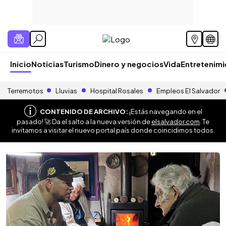
Inicio
Noticias
Turismo
Dinero y negocios
Vida
Entretenim
Terremotos
Lluvias
Hospital Rosales
Empleos El Salvador
CONTENIDO DE ARCHIVO:
¡Estás navegando en el
pasado! 🚀 Da el salto a la nueva versión de
elsalvador.com
. Te
invitamos a visitar el nuevo portal país donde coincidimos todos.