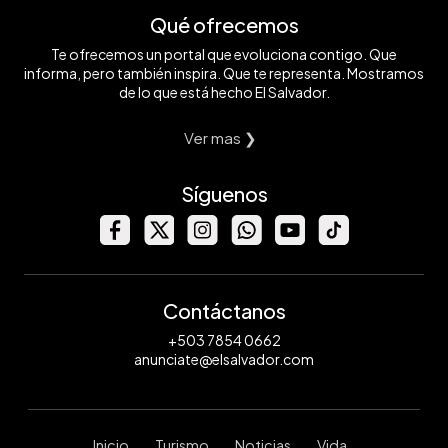
Qué ofrecemos
Te ofrecemos un portal que evoluciona contigo. Que
informa, pero también inspira. Que te representa. Mostramos
de lo que está hecho El Salvador.
Ver mas ❯
Síguenos
Contáctanos
+503 7854 0662
anunciate@elsalvador.com
Inicio
Turismo
Noticias
Vida