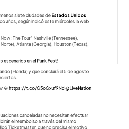
WhatsApp
Copiar link
l menos siete ciudades de
Estados Unidos
inco años, según indicó este miércoles la web
… Now: The Tour" Nashville (Tennessee),
l Norte), Atlanta (Georgia), Houston (Texas),
s escenarios en el Punk Fest!
rlando (Florida) y que concluirá el 5 de agosto
nciertos.
ow 💎
https://t.co/G5oGxuf9Nd
@LiveNation
ctuaciones canceladas no necesitan efectuar
ibirán el reembolso a través del mismo
icó Ticketmaster, que no precisa el motivo