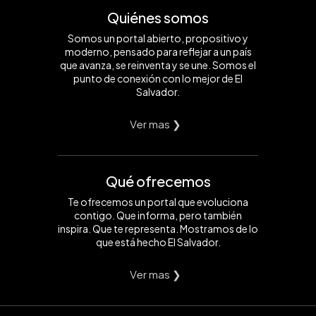
Quiénes somos
Somos un portal abierto, propositivo y
moderno, pensado para reflejar a un país
que avanza, se reinventa y se une. Somos el
punto de conexión con lo mejor de El
Salvador.
Ver mas ❯
Qué ofrecemos
Te ofrecemos un portal que evoluciona
contigo. Que informa, pero también
inspira. Que te representa. Mostramos de lo
que está hecho El Salvador.
Ver mas ❯