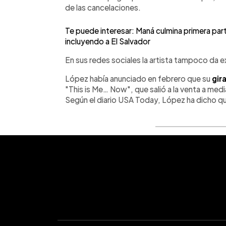
de las cancelaciones.
Te puede interesar: Maná culmina primera parte
incluyendo a El Salvador
En sus redes sociales la artista tampoco da e
López había anunciado en febrero que su
gir
"This is Me… Now", que salió a la venta a med
Según el diario USA Today, López ha dicho qu