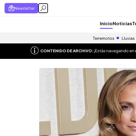
Newsletter
Inicio
Noticias
T
Terremotos
Lluvias
CONTENIDO DE ARCHIVO:
¡Estás navegando en el