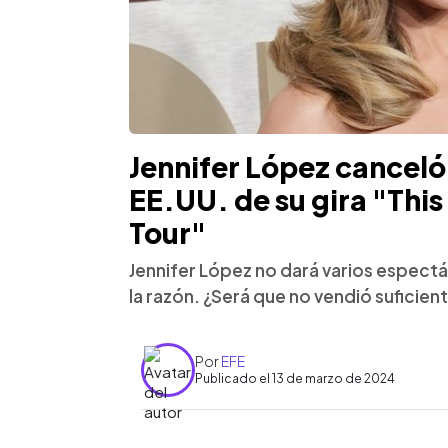
Jennifer López canceló
EE.UU. de su gira "This
Tour"
Jennifer López no dará varios espect
la razón. ¿Será que no vendió suficien
Por
EFE
Publicado el 13 de marzo de 2024