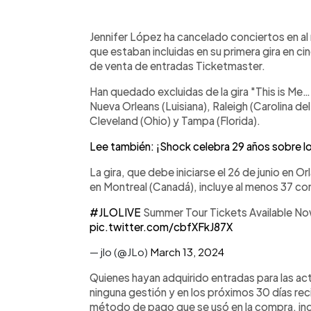
0:00
Facebook
Twitter
►
Escuchar artículo
Jennifer López ha cancelado conciertos en a
que estaban incluidas en su primera gira en c
de venta de entradas Ticketmaster.
Han quedado excluidas de la gira "This is Me
Nueva Orleans (Luisiana), Raleigh (Carolina de
Cleveland (Ohio) y Tampa (Florida).
Lee también: ¡Shock celebra 29 años sobre lo
La gira, que debe iniciarse el 26 de junio en O
en Montreal (Canadá), incluye al menos 37 co
#JLOLIVE
Summer Tour Tickets Available N
pic.twitter.com/cbfXFkJ87X
— jlo (@JLo)
March 13, 2024
Quienes hayan adquirido entradas para las a
ninguna gestión y en los próximos 30 días rec
método de pago que se usó en la compra, ind