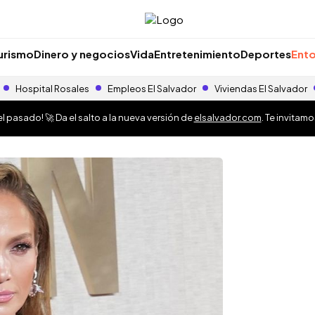
urismo
Dinero y negocios
Vida
Entretenimiento
Deportes
Ento
Hospital Rosales
Empleos El Salvador
Viviendas El Salvador
 pasado! 🚀 Da el salto a la nueva versión de
elsalvador.com
. Te invitam