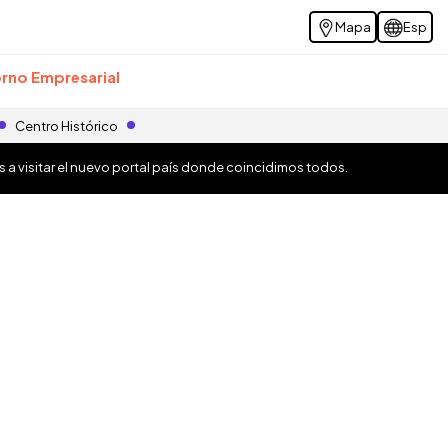
Mapa
Esp
rno Empresarial
Centro Histórico
os a visitar el nuevo portal país donde coincidimos todos.