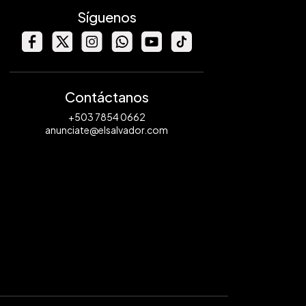
Síguenos
Contáctanos
+503 7854 0662
anunciate@elsalvador.com