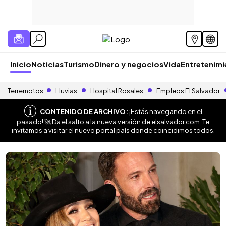
Inicio
Noticias
Turismo
Dinero y negocios
Vida
Entretenim
Terremotos
Lluvias
Hospital Rosales
Empleos El Salvador
CONTENIDO DE ARCHIVO:
¡Estás navegando en el
pasado! 🚀 Da el salto a la nueva versión de
elsalvador.com
. Te
invitamos a visitar el nuevo portal país donde coincidimos todos.