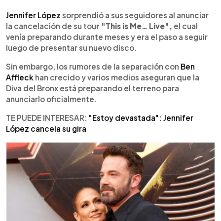
0:00
►
Escuchar artículo
Jennifer López
sorprendió a sus seguidores al anunciar
la cancelación de su tou
r "This is Me… Live",
el cual
venía preparando durante meses y era el paso a seguir
luego de presentar su nuevo disco.
Sin embargo, los rumores de la separación con
Ben
Affleck
han crecido y varios medios aseguran que la
Diva del Bronx está preparando el terreno para
anunciarlo oficialmente.
TE PUEDE INTERESAR:
"Estoy devastada": Jennifer
López cancela su gira