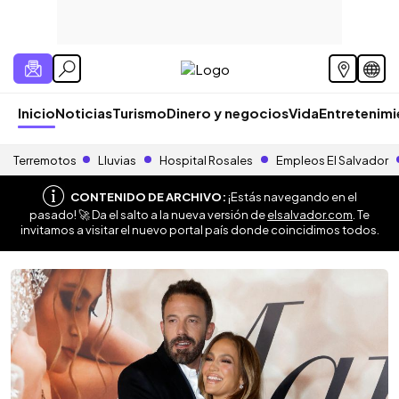
Inicio
Noticias
Turismo
Dinero y negocios
Vida
Entretenim
Terremotos
Lluvias
Hospital Rosales
Empleos El Salvador
CONTENIDO DE ARCHIVO:
¡Estás navegando en el
pasado! 🚀 Da el salto a la nueva versión de
elsalvador.com
. Te
invitamos a visitar el nuevo portal país donde coincidimos todos.