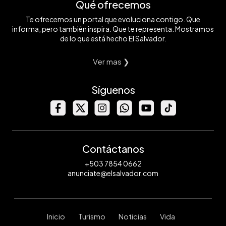
Qué ofrecemos
Te ofrecemos un portal que evoluciona contigo. Que
informa, pero también inspira. Que te representa. Mostramos
de lo que está hecho El Salvador.
Ver mas ❯
Síguenos
Contáctanos
+503 7854 0662
anunciate@elsalvador.com
Inicio
Turismo
Noticias
Vida