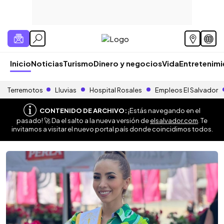
Inicio
Noticias
Turismo
Dinero y negocios
Vida
Entretenim
Terremotos
Lluvias
Hospital Rosales
Empleos El Salvador
CONTENIDO DE ARCHIVO:
¡Estás navegando en el
pasado! 🚀 Da el salto a la nueva versión de
elsalvador.com
. Te
invitamos a visitar el nuevo portal país donde coincidimos todos.