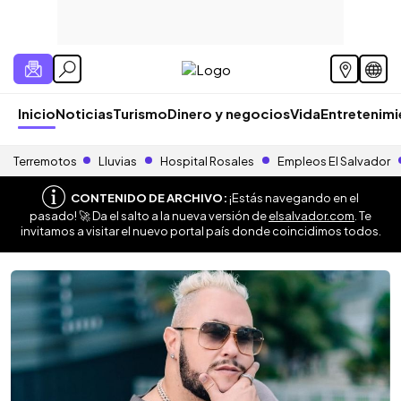
Inicio
Noticias
Turismo
Dinero y negocios
Vida
Entretenim
Terremotos
Lluvias
Hospital Rosales
Empleos El Salvador
CONTENIDO DE ARCHIVO:
¡Estás navegando en el
pasado! 🚀 Da el salto a la nueva versión de
elsalvador.com
. Te
invitamos a visitar el nuevo portal país donde coincidimos todos.