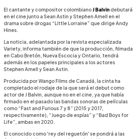
0:00
►
Escuchar artículo
El cantante y compositor colombiano
J Balvin
debutará
en el cine junto a Sean Astin y Stephen Amell en el
drama sobre drogas “Little Lorraine” que dirige Andy
Hines.
La noticia, adelantada por la revista especializada
Variety, informa también de que la producción, filmada
en Cabo Bretón, Nueva Escocia y Ontario, tendrá
además en los papeles principales a los actores
Stephen Amell y Sean Astin.
Producida por Wango Films de Canadá, la cinta ha
completado el rodaje de la que será el debut como
actor de J Balvin, aunque no en el cine, ya que había
firmado en el pasado las bandas sonoras de películas
como “Fast and Furious 7 y 8” (2015 y 2017,
respectivamente), “Juego de espías” y “Bad Boys for
Life”, ambas en 2020.
El conocido como 'rey del reguetón' se pondrá a las