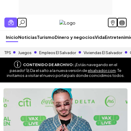
Inicio
Noticias
Turismo
Dinero y negocios
Vida
Entretenim
TPS
Juegos
Empleos El Salvador
Viviendas El Salvador
CONTENIDO DE ARCHIVO:
¡Estás navegando en el
pasado! 🚀 Da el salto a la nueva versión de
elsalvador.com
. Te
invitamos a visitar el nuevo portal país donde coincidimos todos.