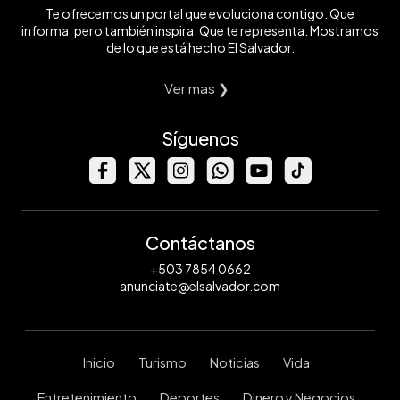
Te ofrecemos un portal que evoluciona contigo. Que
informa, pero también inspira. Que te representa. Mostramos
de lo que está hecho El Salvador.
Ver mas ❯
Síguenos
Contáctanos
+503 7854 0662
anunciate@elsalvador.com
Inicio
Turismo
Noticias
Vida
Entretenimiento
Deportes
Dinero y Negocios