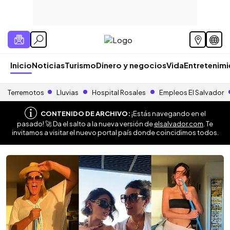
Inicio
Noticias
Turismo
Dinero y negocios
Vida
Entretenim
Terremotos
Lluvias
Hospital Rosales
Empleos El Salvador
CONTENIDO DE ARCHIVO:
¡Estás navegando en el
pasado! 🚀 Da el salto a la nueva versión de
elsalvador.com
. Te
invitamos a visitar el nuevo portal país donde coincidimos todos.