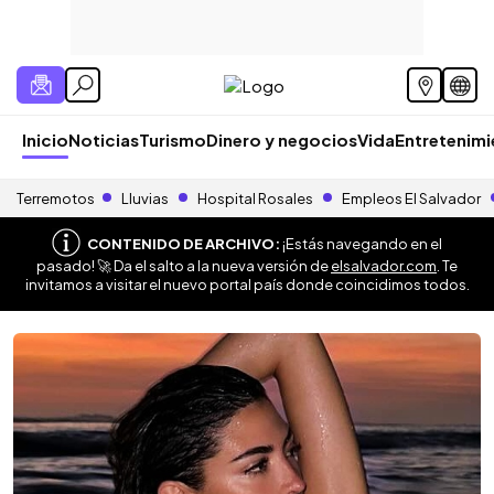
Inicio
Noticias
Turismo
Dinero y negocios
Vida
Entretenim
Terremotos
Lluvias
Hospital Rosales
Empleos El Salvador
CONTENIDO DE ARCHIVO:
¡Estás navegando en el
pasado! 🚀 Da el salto a la nueva versión de
elsalvador.com
. Te
invitamos a visitar el nuevo portal país donde coincidimos todos.