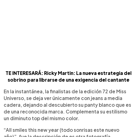
TE INTERESARÁ: Ricky Martin: La nueva estrategia del
sobrino para librarse de una exigencia del cantante
En la instantánea, la finalistas de la edición 72 de Miss
Universo, se deja ver únicamente con jeans a media
cadera, dejando al descubierto su panty blanco que es
de una reconocida marca. Complementa su estilismo
un diminuto top del mismo color.
“All smiles this new year (todo sonrisas este nuevo
año)”, fue la descripción de es otra fotografía.