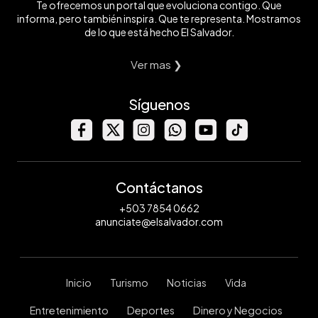
Te ofrecemos un portal que evoluciona contigo. Que
informa, pero también inspira. Que te representa. Mostramos
de lo que está hecho El Salvador.
Ver mas ❯
Síguenos
Contáctanos
+503 7854 0662
anunciate@elsalvador.com
Inicio
Turismo
Noticias
Vida
Entretenimiento
Deportes
Dinero y Negocios