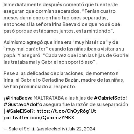
Inmediatamente después comentó que fuentes le
aseguran que dormían separados. “Tenían cuatro
meses durmiendo en habitaciones separadas,
entonces si la señora Irina Baeva dice que no sé qué
pasó porque estábamos juntos, está mintiendo”.
Asimismo agregó que Irina era “muy histérica” y de
“muy mal carácter” cuando las niñas iban a visitar a su
papá. Y aseguró: “Cada vez que iban las hijas de Gabriel
las trataba mal y Gabriel no soportó eso”.
Pese a las delicadas declaraciones, de momento ni
Irina, ni Gabriel o Gerladine Bazán, madre de las niñas,
se han pronunciado al respecto.
¡
#IrinaBaeva
MALTRATABA a las hijas de
#GabrielSoto
!
#GustavoAdolfo
asegura fue la razón de su separación
|
#SaleElSol
?:
https://t.co/GhOyR6g1Ut
pic.twitter.com/QuaxmzYMKX
— Sale el Sol ☀️ (@saleelsoltv)
July 22, 2024