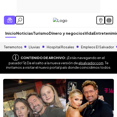
Inicio
Noticias
Turismo
Dinero y negocios
Vida
Entretenim
Terremotos
Lluvias
Hospital Rosales
Empleos El Salvador
CONTENIDO DE ARCHIVO:
¡Estás navegando en el
pasado! 🚀 Da el salto a la nueva versión de
elsalvador.com
. Te
invitamos a visitar el nuevo portal país donde coincidimos todos.