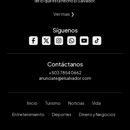
de lo que está hecho El Salvador.
Ver mas ❯
Síguenos
Contáctanos
+503 7854 0662
anunciate@elsalvador.com
Inicio
Turismo
Noticias
Vida
Entretenimiento
Deportes
Dinero y Negocios