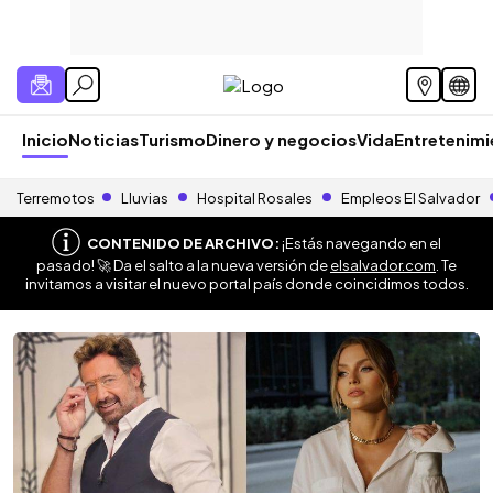
Inicio
Noticias
Turismo
Dinero y negocios
Vida
Entretenim
Terremotos
Lluvias
Hospital Rosales
Empleos El Salvador
CONTENIDO DE ARCHIVO:
¡Estás navegando en el
pasado! 🚀 Da el salto a la nueva versión de
elsalvador.com
. Te
invitamos a visitar el nuevo portal país donde coincidimos todos.