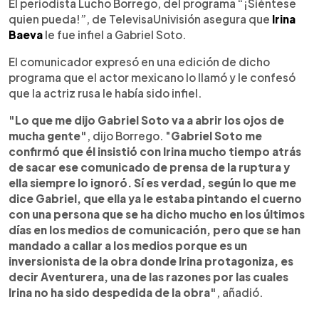
Escuchar artículo
El periodista Lucho Borrego, del programa “¡Siéntese
quien pueda!”, de TelevisaUnivisión asegura que
Irina
Baeva
le fue infiel a Gabriel Soto.
El comunicador expresó en una edición de dicho
programa que el actor mexicano lo llamó y le confesó
que la actriz rusa le había sido infiel.
"Lo que me dijo Gabriel Soto va a abrir los ojos de
mucha gente"
, dijo Borrego. "
Gabriel Soto me
confirmó que él insistió con Irina mucho tiempo atrás
de sacar ese comunicado de prensa de la ruptura y
ella siempre lo ignoró. Sí es verdad, según lo que me
dice Gabriel, que ella ya le estaba pintando el cuerno
con una persona que se ha dicho mucho en los últimos
días en los medios de comunicación, pero que se han
mandado a callar a los medios porque es un
inversionista de la obra donde Irina protagoniza, es
decir Aventurera, una de las razones por las cuales
Irina no ha sido despedida de la obra"
, añadió.