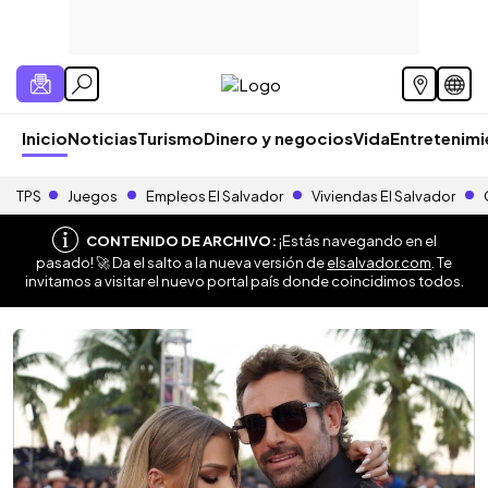
Inicio
Noticias
Turismo
Dinero y negocios
Vida
Entretenim
TPS
Juegos
Empleos El Salvador
Viviendas El Salvador
CONTENIDO DE ARCHIVO:
¡Estás navegando en el
pasado! 🚀 Da el salto a la nueva versión de
elsalvador.com
. Te
invitamos a visitar el nuevo portal país donde coincidimos todos.