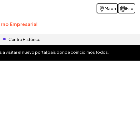
Mapa
Esp
rno Empresarial
r
Centro Histórico
os a visitar el nuevo portal país donde coincidimos todos.