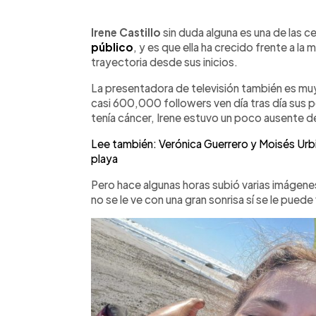
0:00
Facebook
Twitter
►
Escuchar artículo
Irene Castillo
sin duda alguna es una de las c
público
, y es que ella ha crecido frente a la
trayectoria desde sus inicios.
La presentadora de televisión también es muy
casi 600,000 followers ven día tras día sus 
tenía cáncer, Irene estuvo un poco ausente de
Lee también: Verónica Guerrero y Moisés Urbina 
playa
Pero hace algunas horas subió varias imágenes 
no se le ve con una gran sonrisa sí se le puede