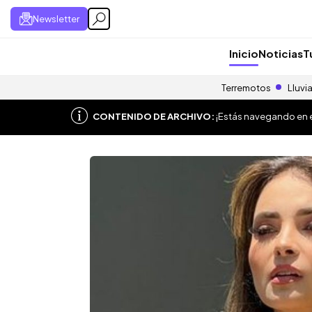
Newsletter
Inicio
Noticias
T
Terremotos
Lluvi
CONTENIDO DE ARCHIVO:
¡Estás navegando en el