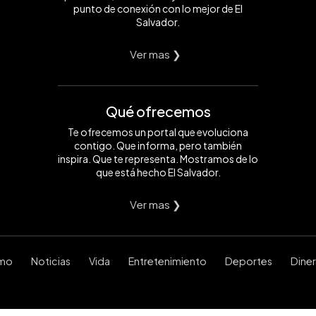
punto de conexión con lo mejor de El
Salvador.
Ver mas ❯
Qué ofrecemos
Te ofrecemos un portal que evoluciona
contigo. Que informa, pero también
inspira. Que te representa. Mostramos de lo
que está hecho El Salvador.
Ver mas ❯
smo
Noticias
Vida
Entretenimiento
Deportes
Dine