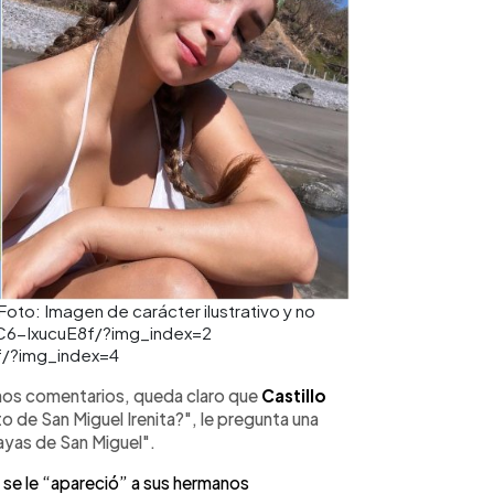
to: Imagen de carácter ilustrativo y no
/C6-IxucuE8f/?img_index=2
f/?img_index=4
nos comentarios, queda claro que
Castillo
o de San Miguel Irenita?", le pregunta una
layas de San Miguel".
 se le “apareció” a sus hermanos