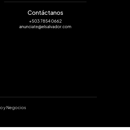
Contáctanos
+503 7854 0662
anunciate@elsalvador.com
ro y Negocios