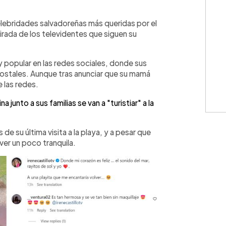
WhatsApp
Copiar link
elebridades salvadoreñas más queridas por el
 mirada de los televidentes que siguen su
 popular en las redes sociales, donde sus
postales. Aunque tras anunciar que su mamá
 las redes.
junto a sus familias se van a "turistiar" a la
de su última visita a la playa, y a pesar que
 ver un poco tranquila.