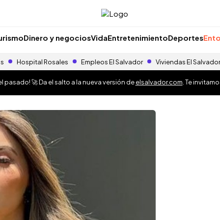
urismo
Dinero y negocios
Vida
Entretenimiento
Deportes
Ento
as
Hospital Rosales
Empleos El Salvador
Viviendas El Salvado
 pasado! 🚀 Da el salto a la nueva versión de
elsalvador.com
. Te invitam