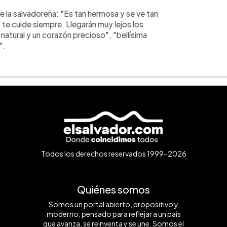
e la salvadoreña: "Es tan hermosa y se ve tan
os te cuide siempre. Llegarán muy lejos los
 natural y un corazón precioso", "bellísima
".
Todos los derechos reservados 1999-2026
Quiénes somos
Somos un portal abierto, propositivo y
moderno, pensado para reflejar a un país
que avanza, se reinventa y se une. Somos el