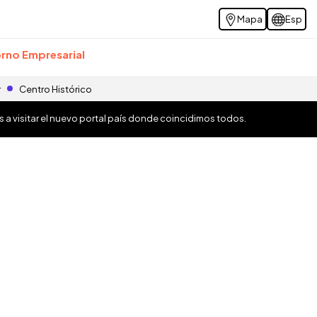
Mapa
Esp
rno Empresarial
r
Centro Histórico
os a visitar el nuevo portal país donde coincidimos todos.