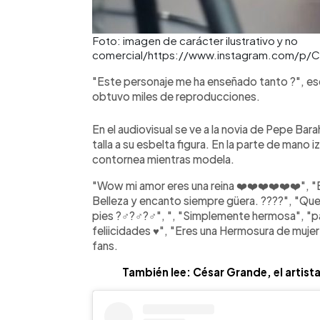
Foto: imagen de carácter ilustrativo y no
comercial/https://www.instagram.com/p/
"Este personaje me ha enseñado tanto ?", esc
obtuvo miles de reproducciones.
En el audiovisual se ve a la novia de Pepe Bar
talla a su esbelta figura. En la parte de mano 
contornea mientras modela.
"Wow mi amor eres una reina ❤️❤️❤️❤️❤️❤️", 
Belleza y encanto siempre güera. ????", "Que 
pies ?‍♂️?‍♂️?‍♂️", ", "Simplemente hermosa", 
feliicidades ♥️", "Eres una Hermosura de mujer
fans.
También lee: César Grande, el artista