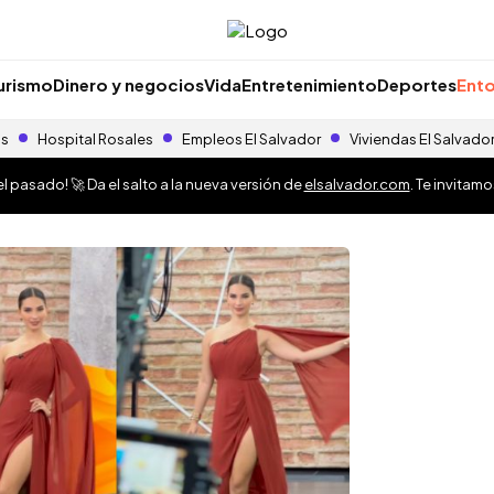
urismo
Dinero y negocios
Vida
Entretenimiento
Deportes
Ento
as
Hospital Rosales
Empleos El Salvador
Viviendas El Salvado
 pasado! 🚀 Da el salto a la nueva versión de
elsalvador.com
. Te invitam