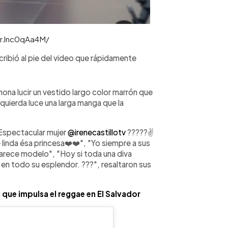
CrJnc0qAa4M/
ribió al pie del video que rápidamente
ahona lucir un vestido largo color marrón que
izquierda luce una larga manga que la
"Espectacular mujer
@irenecastillotv
?????✌
linda ésa princesa❤️❤️", "Yo siempre a sus
"parece modelo", "Hoy si toda una diva
 en todo su esplendor. ???", resaltaron sus
 que impulsa el reggae en El Salvador