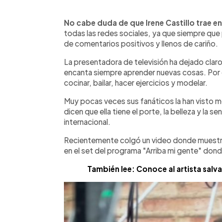
0:00
Facebook
Twitter
►
Escuchar artículo
No cabe duda de que Irene Castillo trae e
todas las redes sociales, ya que siempre que
de comentarios positivos y llenos de cariño.
La presentadora de televisión ha dejado claro
encanta siempre aprender nuevas cosas. Por 
cocinar, bailar, hacer ejercicios y modelar.
Muy pocas veces sus fanáticos la han visto m
dicen que ella tiene el porte, la belleza y la 
internacional.
Recientemente colgó un video donde muestra 
en el set del programa "Arriba mi gente" don
También lee: Conoce al artista salv