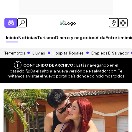
Inicio
Noticias
Turismo
Dinero y negocios
Vida
Entretenim
Terremotos
Lluvias
Hospital Rosales
Empleos El Salvador
CONTENIDO DE ARCHIVO:
¡Estás navegando en el
pasado! 🚀 Da el salto a la nueva versión de
elsalvador.com
. Te
invitamos a visitar el nuevo portal país donde coincidimos todos.