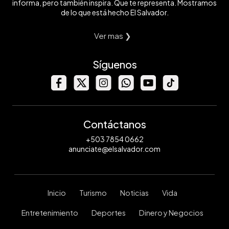
informa, pero también inspira. Que te representa. Mostramos
de lo que está hecho El Salvador.
Ver mas ❯
Síguenos
Contáctanos
+503 7854 0662
anunciate@elsalvador.com
Inicio
Turismo
Noticias
Vida
Entretenimiento
Deportes
Dinero y Negocios