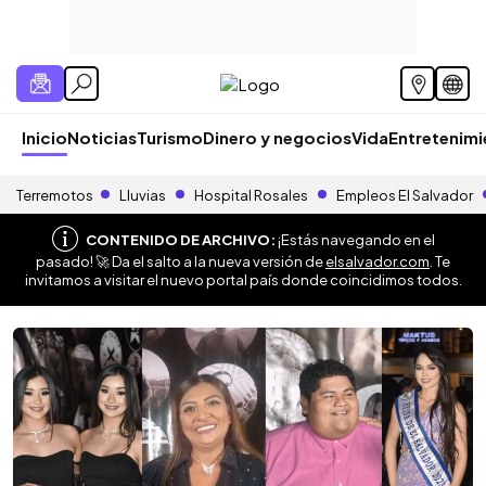
Inicio
Noticias
Turismo
Dinero y negocios
Vida
Entretenim
Terremotos
Lluvias
Hospital Rosales
Empleos El Salvador
CONTENIDO DE ARCHIVO:
¡Estás navegando en el
pasado! 🚀 Da el salto a la nueva versión de
elsalvador.com
. Te
invitamos a visitar el nuevo portal país donde coincidimos todos.