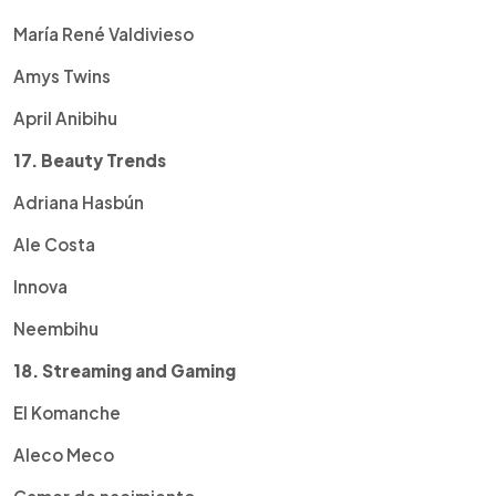
María René Valdivieso
Amys Twins
April Anibihu
17. Beauty Trends
Adriana Hasbún
Ale Costa
Innova
Neembihu
18. Streaming and Gaming
El Komanche
Aleco Meco