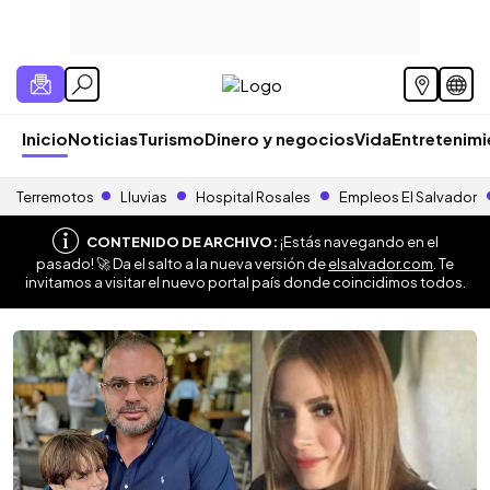
Inicio
Noticias
Turismo
Dinero y negocios
Vida
Entretenim
Terremotos
Lluvias
Hospital Rosales
Empleos El Salvador
CONTENIDO DE ARCHIVO:
¡Estás navegando en el
pasado! 🚀 Da el salto a la nueva versión de
elsalvador.com
. Te
invitamos a visitar el nuevo portal país donde coincidimos todos.