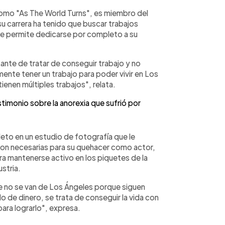
omo "As The World Turns", es miembro del
 carrera ha tenido que buscar trabajos
o le permite dedicarse por completo a su
stante de tratar de conseguir trabajo y no
ente tener un trabajo para poder vivir en Los
ienen múltiples trabajos", relata.
stimonio sobre la anorexia que sufrió por
to en un estudio de fotografía que le
son necesarias para su quehacer como actor,
ra mantenerse activo en los piquetes de la
ustria.
ue no se van de Los Ángeles porque siguen
o de dinero, se trata de conseguir la vida con
para lograrlo", expresa.