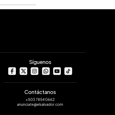
Síguenos
Contáctanos
+503 7854 0662
anunciate@elsalvador.com