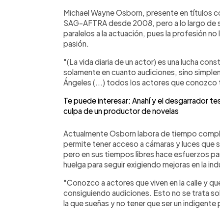
Michael Wayne Osborn, presente en títulos c
SAG-AFTRA desde 2008, pero a lo largo de su
paralelos a la actuación, pues la profesión n
pasión.
"(La vida diaria de un actor) es una lucha con
solamente en cuanto audiciones, sino simplem
Ángeles (...) todos los actores que conozco t
Te puede interesar: Anahí y el desgarrador te
culpa de un productor de novelas
Actualmente Osborn labora de tiempo comple
permite tener acceso a cámaras y luces que 
pero en sus tiempos libres hace esfuerzos pa
huelga para seguir exigiendo mejoras en la ind
"Conozco a actores que viven en la calle y q
consiguiendo audiciones. Esto no se trata sol
la que sueñas y no tener que ser un indigente 