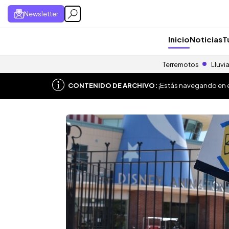
Newsletter
Inicio
Noticias
T
Terremotos
Lluvi
CONTENIDO DE ARCHIVO:
¡Estás navegando en el