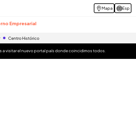
Mapa
Esp
rno Empresarial
r
Centro Histórico
os a visitar el nuevo portal país donde coincidimos todos.