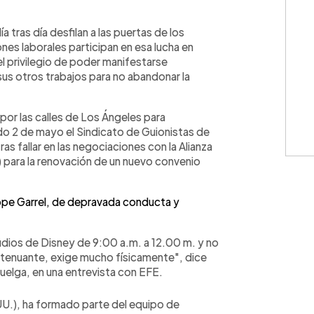
WhatsApp
Copiar link
tras día desfilan a las puertas de los
es laborales participan en esa lucha en
 privilegio de poder manifestarse
us otros trabajos para no abandonar la
 por las calles de Los Ángeles para
o 2 de mayo el Sindicato de Guionistas de
s fallar en las negociaciones con la Alianza
 para la renovación de un nuevo convenio
lippe Garrel, de depravada conducta y
udios de Disney de 9:00 a.m. a 12.00 m. y no
xtenuante, exige mucho físicamente", dice
huelga, en una entrevista con EFE.
.UU.), ha formado parte del equipo de