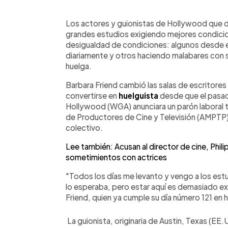
0:00
Facebook
Twitter
►
Escuchar artículo
Los actores y guionistas de Hollywood que día 
grandes estudios exigiendo mejores condicion
desigualdad de condiciones: algunos desde el
diariamente y otros haciendo malabares con s
huelga.
Barbara Friend cambió las salas de escritores
convertirse en
huelguista
desde que el pasad
Hollywood (WGA) anunciara un parón laboral tra
de Productores de Cine y Televisión (AMPTP)
colectivo.
Lee también: Acusan al director de cine, Phi
sometimientos con actrices
"Todos los días me levanto y vengo a los est
lo esperaba, pero estar aquí es demasiado e
Friend, quien ya cumple su día número 121 en 
La guionista, originaria de Austin, Texas (EE