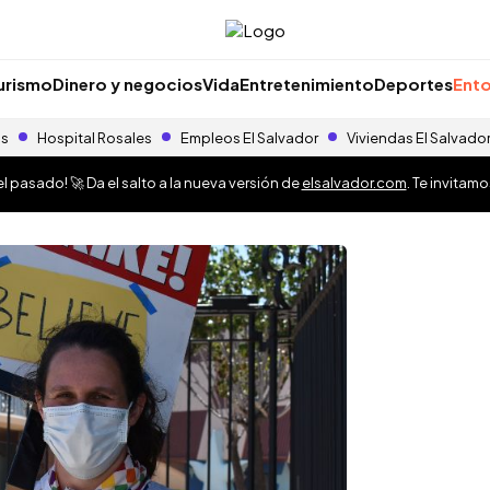
urismo
Dinero y negocios
Vida
Entretenimiento
Deportes
Ento
as
Hospital Rosales
Empleos El Salvador
Viviendas El Salvado
 pasado! 🚀 Da el salto a la nueva versión de
elsalvador.com
. Te invitam