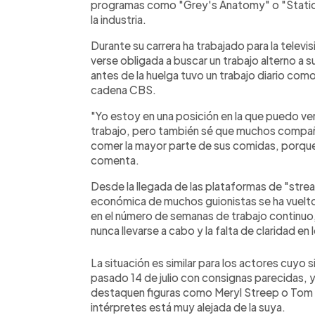
programas como "Grey's Anatomy" o "Station 1
la industria.
Durante su carrera ha trabajado para la televisi
verse obligada a buscar un trabajo alterno a
antes de la huelga tuvo un trabajo diario como 
cadena CBS.
"Yo estoy en una posición en la que puedo ve
trabajo, pero también sé que muchos compañe
comer la mayor parte de sus comidas, porque e
comenta.
Desde la llegada de las plataformas de "stre
económica de muchos guionistas se ha vuelto
en el número de semanas de trabajo continu
nunca llevarse a cabo y la falta de claridad e
La situación es similar para los actores cuyo
pasado 14 de julio con consignas parecidas, 
destaquen figuras como Meryl Streep o Tom Cr
intérpretes está muy alejada de la suya.