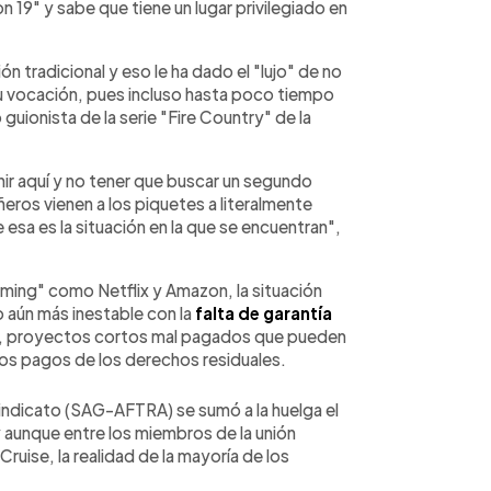
9" y sabe que tiene un lugar privilegiado en
ón tradicional y eso le ha dado el "lujo" de no
 su vocación, pues incluso hasta poco tiempo
guionista de la serie "Fire Country" de la
nir aquí y no tener que buscar un segundo
ros vienen a los piquetes a literalmente
sa es la situación en la que se encuentran",
aming" como Netflix y Amazon, la situación
 aún más inestable con la
falta de garantía
o, proyectos cortos mal pagados que pueden
n los pagos de los derechos residuales.
 sindicato (SAG-AFTRA) se sumó a la huelga el
y aunque entre los miembros de la unión
uise, la realidad de la mayoría de los