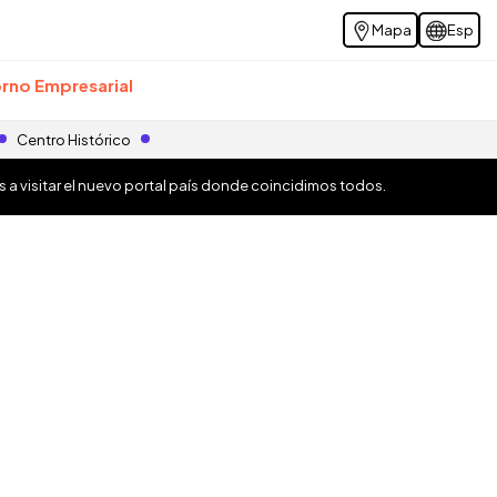
Mapa
Esp
rno Empresarial
Centro Histórico
os a visitar el nuevo portal país donde coincidimos todos.