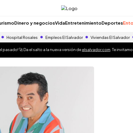
urismo
Dinero y negocios
Vida
Entretenimiento
Deportes
Ento
Hospital Rosales
Empleos El Salvador
Viviendas El Salvador
 pasado! 🚀 Da el salto a la nueva versión de
elsalvador.com
. Te invitam