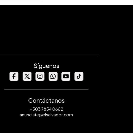
Síguenos
Contáctanos
+503 7854 0662
anunciate@elsalvador.com