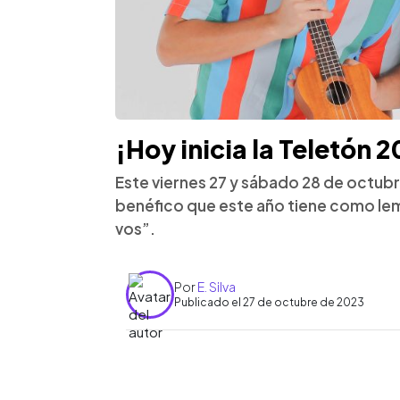
¡Hoy inicia la Teletón 
Este viernes 27 y sábado 28 de octubr
benéfico que este año tiene como lem
vos”.
Por
E. Silva
Publicado el 27 de octubre de 2023
0:00
Facebook
Twitter