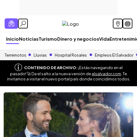
Inicio
Noticias
Turismo
Dinero y negocios
Vida
Entretenim
Terremotos
Lluvias
Hospital Rosales
Empleos El Salvador
CONTENIDO DE ARCHIVO:
¡Estás navegando en el
pasado! 🚀 Da el salto a la nueva versión de
elsalvador.com
. Te
invitamos a visitar el nuevo portal país donde coincidimos todos.