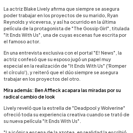
0:00
►
Escuchar artículo
La actriz Blake Lively afirma que siempre se asegura
poder trabajar en los proyectos de su marido, Ryan
Reynolds y viceversa, y así ha ocurrido en la última
película de la protagonista de "The Gossip Girl", titulada
"It Ends With Us", una de cuyas escenas fue escrita por
el famoso actor.
En una entrevista exclusiva con el portal "E! News", la
actriz confesó que su esposo jugó un papel muy
especial en la realización de "It Ends With Us" ('Romper
el círculo'), y reiteró que el dúo siempre se asegura
trabajar en los proyectos del otro.
Mira además: Ben Affleck acapara las miradas por su
radical cambio de look
Lively reveló que la estrella de "Deadpool y Wolverine"
ofreció toda su experiencia creativa cuando se trató de
su nueva película "It Ends With Us".
"La icónica escena de la azotea, en realidad la escribió