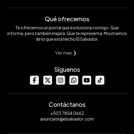
Qué ofrecemos
Te ofrecemos un portal que evoluciona contigo. Que
informa, pero también inspira. Que te representa. Mostramos
de lo que está hecho El Salvador.
Ver mas ❯
Síguenos
Contáctanos
+503 7854 0662
anunciate@elsalvador.com