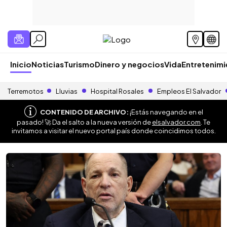
Inicio
Noticias
Turismo
Dinero y negocios
Vida
Entretenim
Terremotos
Lluvias
Hospital Rosales
Empleos El Salvador
CONTENIDO DE ARCHIVO:
¡Estás navegando en el
pasado! 🚀 Da el salto a la nueva versión de
elsalvador.com
. Te
invitamos a visitar el nuevo portal país donde coincidimos todos.