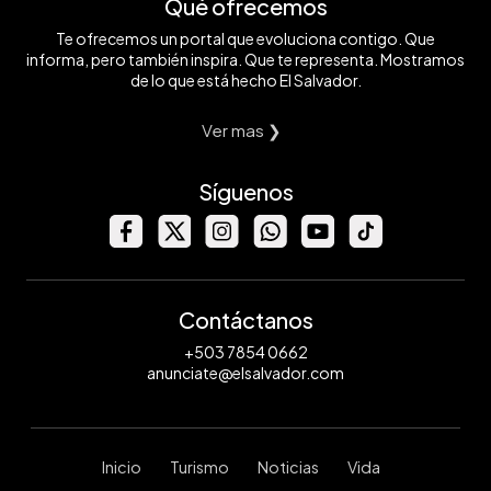
Qué ofrecemos
Te ofrecemos un portal que evoluciona contigo. Que
informa, pero también inspira. Que te representa. Mostramos
de lo que está hecho El Salvador.
Ver mas ❯
Síguenos
Contáctanos
+503 7854 0662
anunciate@elsalvador.com
Inicio
Turismo
Noticias
Vida