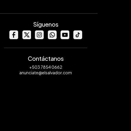
Síguenos
Contáctanos
+503 7854 0662
anunciate@elsalvador.com