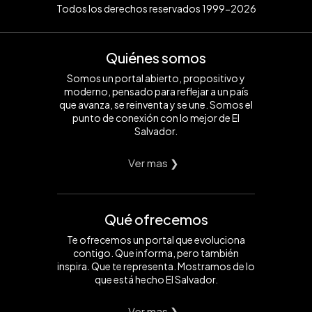
Todos los derechos reservados 1999-2026
Quiénes somos
Somos un portal abierto, propositivo y
moderno, pensado para reflejar a un país
que avanza, se reinventa y se une. Somos el
punto de conexión con lo mejor de El
Salvador.
Ver mas ❯
Qué ofrecemos
Te ofrecemos un portal que evoluciona
contigo. Que informa, pero también
inspira. Que te representa. Mostramos de lo
que está hecho El Salvador.
Ver mas ❯