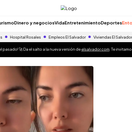
urismo
Dinero y negocios
Vida
Entretenimiento
Deportes
Ento
as
Hospital Rosales
Empleos El Salvador
Viviendas El Salvado
 pasado! 🚀 Da el salto a la nueva versión de
elsalvador.com
. Te invitam