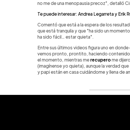
no me de una menopausia precoz", detalló Ci
Te puede interesar: Andrea Legarreta y Erik R
Comentó que está a la espera de los resultad
que está tranquila y que "ha sido un momento
ha sido fácil… estar quieta".
Entre sus últimos videos figura uno en donde 
vemos pronto, prontito, haciendo contenido d
el momento, mientras me
recupero
me dijero
(imagínense yo quieta), aunque la verdad que
y papi están en casa cuidándome y llena de a