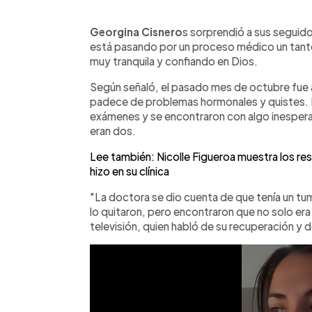
0:00
Facebook
Twitter
►
Escuchar artículo
Georgina Cisnero
s sorprendió a sus seguido
está pasando por un proceso médico un tant
muy tranquila y confiando en Dios.
Según señaló, el pasado mes de octubre fue a
padece de problemas hormonales y quistes. F
exámenes y se encontraron con algo inespera
eran dos.
Lee también: Nicolle Figueroa muestra los res
hizo en su clínica
"La doctora se dio cuenta de que tenía un tu
lo quitaron, pero encontraron que no solo era
televisión, quien habló de su recuperación y 