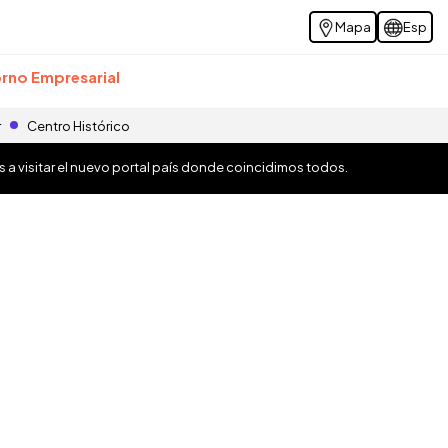
Mapa
Esp
rno Empresarial
r
Centro Histórico
os a visitar el nuevo portal país donde coincidimos todos.