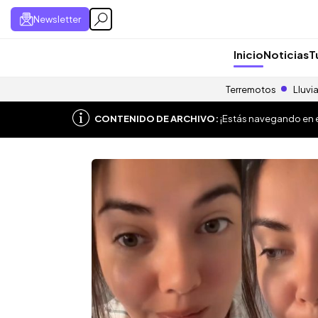
Newsletter
Inicio
Noticias
T
Terremotos
Lluvi
CONTENIDO DE ARCHIVO:
¡Estás navegando en el