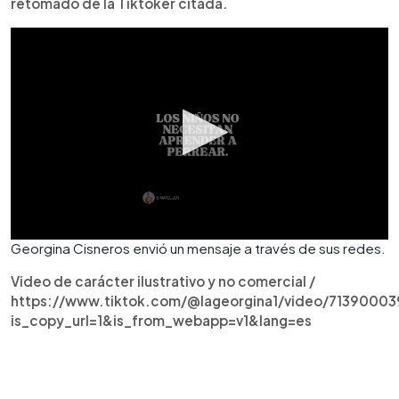
retomado de la Tiktoker citada.
Georgina Cisneros envió un mensaje a través de sus redes.
Video de carácter ilustrativo y no comercial /
https://www.tiktok.com/@lageorgina1/video/71390003
is_copy_url=1&is_from_webapp=v1&lang=es