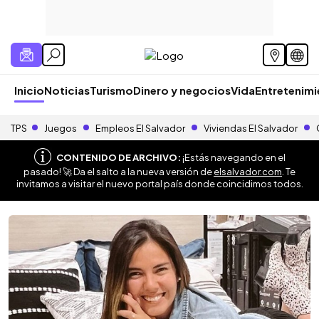
Inicio
Noticias
Turismo
Dinero y negocios
Vida
Entretenim
TPS
Juegos
Empleos El Salvador
Viviendas El Salvador
CONTENIDO DE ARCHIVO:
¡Estás navegando en el
pasado! 🚀 Da el salto a la nueva versión de
elsalvador.com
. Te
invitamos a visitar el nuevo portal país donde coincidimos todos.