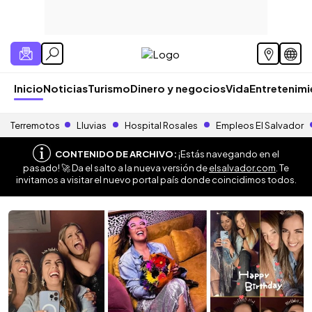
Inicio
Noticias
Turismo
Dinero y negocios
Vida
Entretenim
Terremotos
Lluvias
Hospital Rosales
Empleos El Salvador
CONTENIDO DE ARCHIVO:
¡Estás navegando en el
pasado! 🚀 Da el salto a la nueva versión de
elsalvador.com
. Te
invitamos a visitar el nuevo portal país donde coincidimos todos.