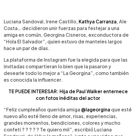
0:00
►
Escuchar artículo
Luciana Sandoval, Irene Castillo,
Kathya Carranza
, Ale
Costa… decidieron unir fuerzas para festejar a una
amiga en común, Georgina Cisneros, exconductora de
“Hola El Salvador”, quien estuvo de manteles largos
hace un par de días.
La plataforma de Instagram fue la elegida para que las
invitadas compartieran lo bien que la pasaron y
desearle todo lo mejor a “La Georgina”, como también
es conocida la influencer.
TE PUEDE INTERESAR: Hija de Paul Walker enternece
con fotos inéditas del actor
“Feliz cumpleaños querida amiga
@lageorgina
que esté
nuevo año esté lleno de amor, risas, experiencias,
grandes momentos, bendiciones, colores y mucho
confeti ? ? ? ? ? Te quiero mil”, escribió Luciana