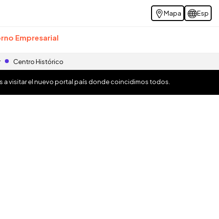
Mapa
Esp
rno Empresarial
r
Centro Histórico
os a visitar el nuevo portal país donde coincidimos todos.