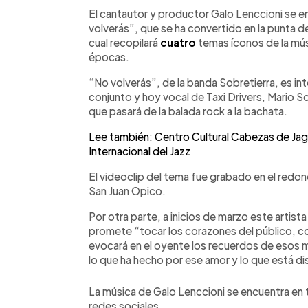
Facebook
Twitter
►
Escuchar artículo
El cantautor y productor Galo Lenccioni se 
volverás”, que se ha convertido en la punta de
cual recopilará
cuatro
temas íconos de la mús
épocas.
“No volverás”, de la banda Sobretierra, es int
conjunto y hoy vocal de Taxi Drivers, Mario So
que pasará de la balada rock a la bachata.
Lee también: Centro Cultural Cabezas de Jagu
Internacional del Jazz
El videoclip del tema fue grabado en el redond
San Juan Opico.
Por otra parte, a inicios de marzo este artist
promete “tocar los corazones del público, con
evocará en el oyente los recuerdos de esos 
lo que ha hecho por ese amor y lo que está di
La música de Galo Lenccioni se encuentra en
redes sociales.