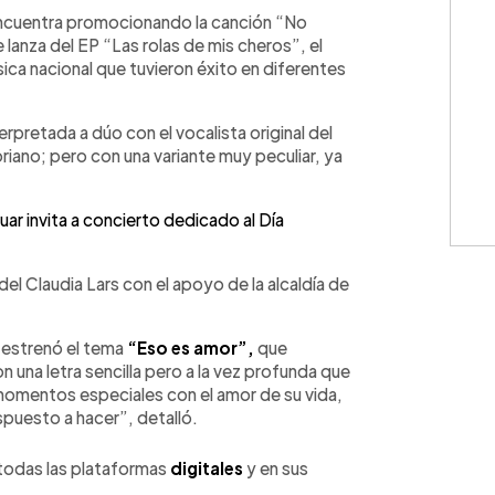
WhatsApp
Copiar link
encuentra promocionando la canción “No
 lanza del EP “Las rolas de mis cheros”, el
ica nacional que tuvieron éxito en diferentes
erpretada a dúo con el vocalista original del
riano; pero con una variante muy peculiar, ya
ar invita a concierto dedicado al Día
el Claudia Lars con el apoyo de la alcaldía de
a estrenó el tema
“Eso es amor”,
que
 una letra sencilla pero a la vez profunda que
momentos especiales con el amor de su vida,
spuesto a hacer”, detalló.
 todas las plataformas
digitales
y en sus