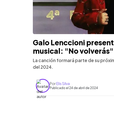
Galo Lenccioni presen
musical: "No volverás"
La canción formará parte de su próximo
del 2024.
Por
Elis Silva
Publicado el 24 de abril de 2024
0:00