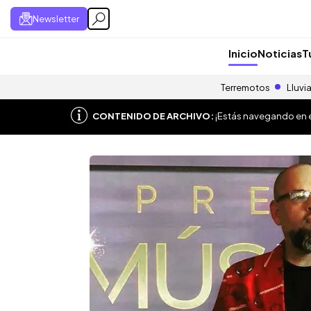
Newsletter
Inicio
Noticias
T
Terremotos
Lluvi
CONTENIDO DE ARCHIVO:
¡Estás navegando en el