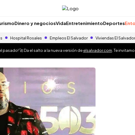
urismo
Dinero y negocios
Vida
Entretenimiento
Deportes
Ento
as
Hospital Rosales
Empleos El Salvador
Viviendas El Salvado
 pasado! 🚀 Da el salto a la nueva versión de
elsalvador.com
. Te invitam