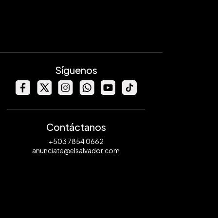
Síguenos
Contáctanos
+503 7854 0662
anunciate@elsalvador.com