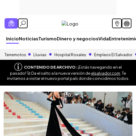
Inicio
Noticias
Turismo
Dinero y negocios
Vida
Entretenim
Terremotos
Lluvias
Hospital Rosales
Empleos El Salvador
CONTENIDO DE ARCHIVO:
¡Estás navegando en el
pasado! 🚀 Da el salto a la nueva versión de
elsalvador.com
. Te
invitamos a visitar el nuevo portal país donde coincidimos todos.