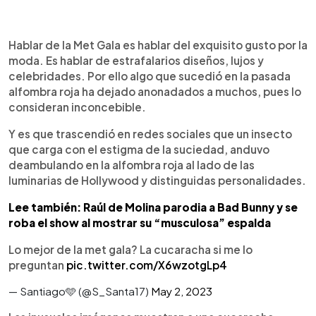
0:00
►
Escuchar artículo
Hablar de la Met Gala es hablar del exquisito gusto por la
moda. Es hablar de estrafalarios diseños, lujos y
celebridades. Por ello algo que sucedió en la pasada
alfombra roja ha dejado anonadados a muchos, pues lo
consideran inconcebible.
Y es que trascendió en redes sociales que un insecto
que carga con el estigma de la suciedad, anduvo
deambulando en la alfombra roja al lado de las
luminarias de Hollywood y distinguidas personalidades.
Lee también: Raúl de Molina parodia a Bad Bunny y se
roba el show al mostrar su “musculosa” espalda
Lo mejor de la met gala? La cucaracha si me lo
preguntan
pic.twitter.com/X6wzotgLp4
— Santiago🩵 (@S_Santa17)
May 2, 2023